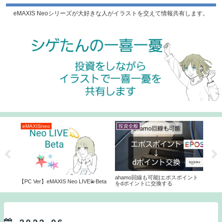
eMAXIS Neoシリーズが大好きな人がイラストを交えて情報共有します。
eMAXISneo
投資全般
投
じ？
ahamo回線も可能|エポスポイント
【ス
【PC Ver】eMAXIS Neo LIVE💫Beta
をdポイントに交換する