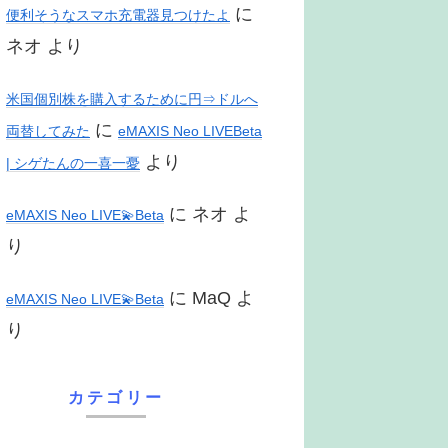
に
便利そうなスマホ充電器見つけたよ
ネオ
より
米国個別株を購入するために円⇒ドルへ
に
両替してみた
eMAXIS Neo LIVEBeta
より
| シゲたんの一喜一憂
に
ネオ
よ
eMAXIS Neo LIVE💫Beta
り
に
MaQ
よ
eMAXIS Neo LIVE💫Beta
り
カテゴリー