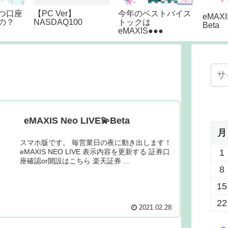
つ口座
【PC Ver】
今年のベストバイス
eMAXI
の？
NASDAQ100
トックは
Beta
eMAXIS●●●
eMAXIS Neo LIVE💫Beta
月
スマホ版です。 毎営業日の夜に動き出します！
eMAXIS NEO LIVE 表示内容を更新する 証券口
1
座確認or開設はこちら 楽天証券 ...
8
15
22
2021.02.28