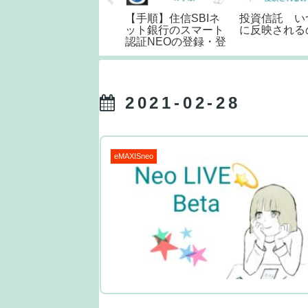
今、あのテーマETF
【手順】住信SBIネ
投資信託 い
はどんな感じ？
ット銀行のスマート
に反映される
認証NEOの登録・登
録解除
2021-02-28
eMAXISneo