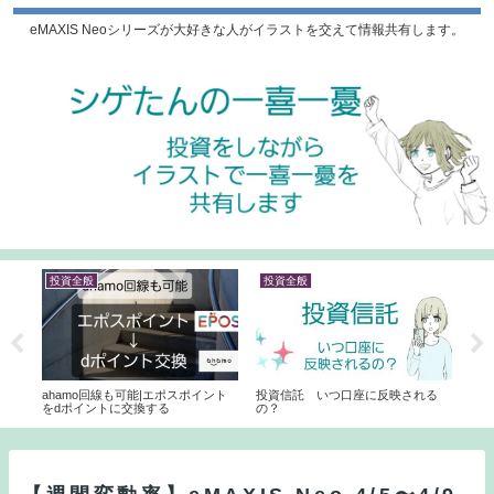
eMAXIS Neoシリーズが大好きな人がイラストを交えて情報共有します。
投資全般
投資全般
投
ahamo回線も可能|エポスポイント
投資信託 いつ口座に反映される
【手
をdポイントに交換する
の？
ート