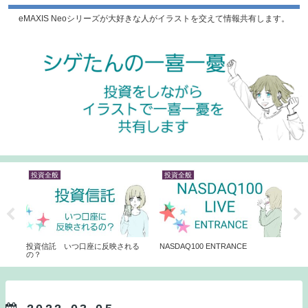
eMAXIS Neoシリーズが大好きな人がイラストを交えて情報共有します。
投資全般
投資全般
投
スマ
投資信託 いつ口座に反映される
NASDAQ100 ENTRANCE
今年
の？
eMA