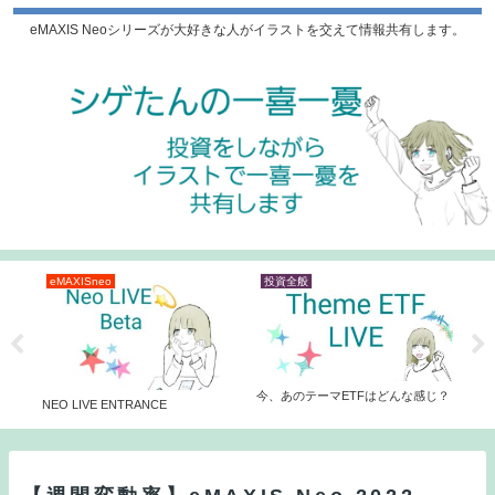
eMAXIS Neoシリーズが大好きな人がイラストを交えて情報共有します。
eMAXISneo
投資全般
投
る
今、あのテーマETFはどんな感じ？
ah
NEO LIVE ENTRANCE
をd