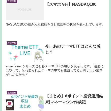
投資全般
【スマホ Ver】NASDAQ100
NASDAQ100の組み入れ銘柄を含む騰落率の状況を表示しています。
投資全般
今、あのテーマETFはどんな感
じ？
emaxis neoシリーズ含む各テーマETFの現状を表示します。 過去に
はやって、忘れ去られたテーマの中でも観察してると調子よい業界
がわかるかも？
投資全般
【まとめ】dポイント投資運用結
果|マネーマシン作成記