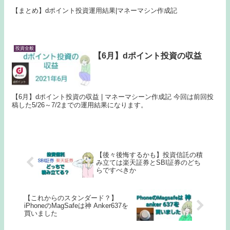
【まとめ】dポイント投資運用結果|マネーマシン作成記
投資全般
【6月】dポイント投資の収益
【6月】dポイント投資の収益 | マネーマシーン作成記 今回は前回投
稿した5/26～7/2までの運用結果になります。
【後々後悔するかも】投資信託の積
み立ては楽天証券とSBI証券のどち
らですべきか
【これからのスタンダード？】
iPhoneのMagSafeは神 Anker637を
買いました