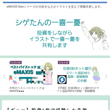
eMAXIS Neoシリーズが大好きな人がイラストを交えて情報共有します。
投資全般
投資全般
eM
今年のベストバイストックは
【手順】住信SBIネット銀行のスマ
eMA
eMAXIS●●●
ート認証NEOの登録・登録解除